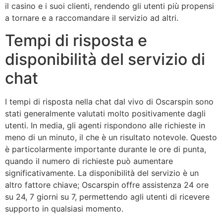
il casino e i suoi clienti, rendendo gli utenti più propensi
a tornare e a raccomandare il servizio ad altri.
Tempi di risposta e
disponibilità del servizio di
chat
I tempi di risposta nella chat dal vivo di Oscarspin sono
stati generalmente valutati molto positivamente dagli
utenti. In media, gli agenti rispondono alle richieste in
meno di un minuto, il che è un risultato notevole. Questo
è particolarmente importante durante le ore di punta,
quando il numero di richieste può aumentare
significativamente. La disponibilità del servizio è un
altro fattore chiave; Oscarspin offre assistenza 24 ore
su 24, 7 giorni su 7, permettendo agli utenti di ricevere
supporto in qualsiasi momento.