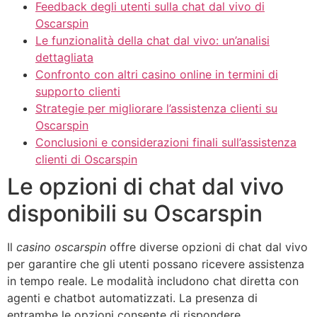
Feedback degli utenti sulla chat dal vivo di
Oscarspin
Le funzionalità della chat dal vivo: un’analisi
dettagliata
Confronto con altri casino online in termini di
supporto clienti
Strategie per migliorare l’assistenza clienti su
Oscarspin
Conclusioni e considerazioni finali sull’assistenza
clienti di Oscarspin
Le opzioni di chat dal vivo
disponibili su Oscarspin
Il
casino oscarspin
offre diverse opzioni di chat dal vivo
per garantire che gli utenti possano ricevere assistenza
in tempo reale. Le modalità includono chat diretta con
agenti e chatbot automatizzati. La presenza di
entrambe le opzioni consente di rispondere