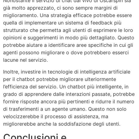
Nonostante il servizio di chat dal vivo di Oscarspin sia
già molto apprezzato, ci sono sempre margini di
miglioramento. Una strategia efficace potrebbe essere
quella di implementare un sistema di feedback più
strutturato che permetta agli utenti di esprimere le loro
opinioni e suggerimenti in modo più dettagliato. Questo
potrebbe aiutare a identificare aree specifiche in cui gli
agenti possono migliorare o dove potrebbero esserci
lacune nel servizio.
Inoltre, investire in tecnologie di intelligenza artificiale
per il chatbot potrebbe migliorare ulteriormente
l’efficienza del servizio. Un chatbot più intelligente, in
grado di apprendere dalle interazioni passate, potrebbe
fornire risposte ancora più pertinenti e ridurre il numero
di trasferimenti a un agente umano. Questo non solo
velocizzerebbe il processo di assistenza, ma
migliorerebbe anche la soddisfazione degli utenti.
Conclusioni e