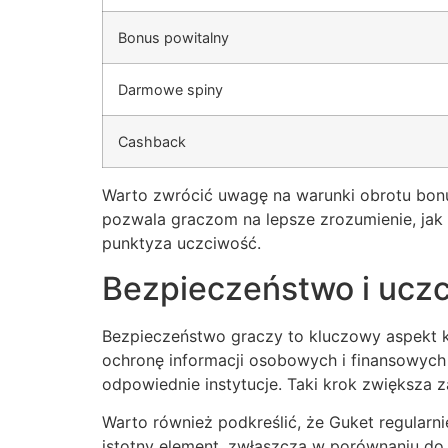
Bonus powitalny
Darmowe spiny
Cashback
Warto zwrócić uwagę na warunki obrotu bonus
pozwala graczom na lepsze zrozumienie, jak
punktyza uczciwość.
Bezpieczeństwo i uczc
Bezpieczeństwo graczy to kluczowy aspekt k
ochronę informacji osobowych i finansowych
odpowiednie instytucje. Taki krok zwiększa z
Warto również podkreślić, że Guket regularni
istotny element, zwłaszcza w porównaniu do