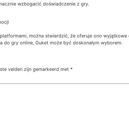
znacznie wzbogacić doświadczenie z gry.
ocji
platformami, można stwierdzić, że oferuje ono wyjątkowe
sca do gry online, Guket może być doskonałym wyborem.
iste velden zijn gemarkeerd met
*