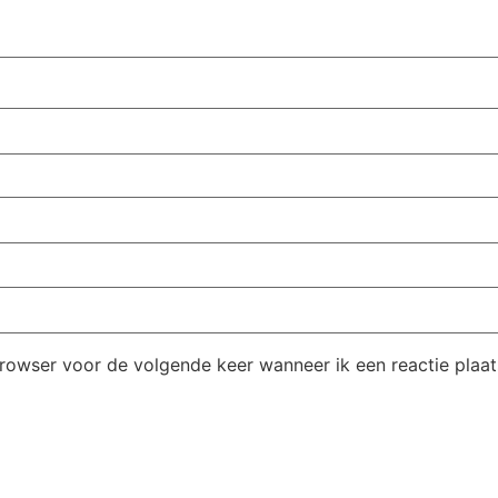
browser voor de volgende keer wanneer ik een reactie plaat