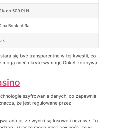
0% do 500 PLN
0 na Book of Ra
rak
ara się być transparentne w tej kwestii, co
óre mogą mieć ukryte wymogi, Guket zdobywa
asino
echnologie szyfrowania danych, co zapewnia
nacza, że jest regulowane przez
warantuje, że wyniki są losowe i uczciwe. To
 nadzoru. Gracze mogą mieć pewność, że w