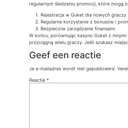
regularnym śledzeniu promocji, które mogą 
Rejestracja w Guket dla nowych graczy
Regularne korzystanie z bonusów i prom
Bezpieczne zarządzanie finansami
W końcu, porównując kasyno Guket z innymi 
przyciągną wielu graczy. Jeśli szukasz miej
Geef een reactie
Je e-mailadres wordt niet gepubliceerd.
Vere
Reactie
*