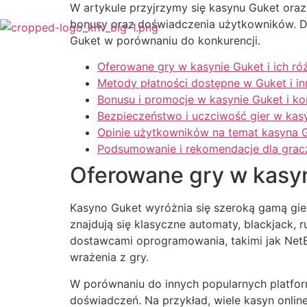
W artykule przyjrzymy się kasynu Guket ora
bonusy oraz doświadczenia użytkowników. Dzię
Guket w porównaniu do konkurencji.
Oferowane gry w kasynie Guket i ich r
Metody płatności dostępne w Guket i i
Bonusu i promocje w kasynie Guket i ko
Bezpieczeństwo i uczciwość gier w kas
Opinie użytkowników na temat kasyna 
Podsumowanie i rekomendacje dla grac
Oferowane gry w kasyn
Kasyno Guket wyróżnia się szeroką gamą gier
znajdują się klasyczne automaty, blackjack,
dostawcami oprogramowania, takimi jak NetE
wrażenia z gry.
W porównaniu do innych popularnych platfor
doświadczeń. Na przykład, wiele kasyn onlin