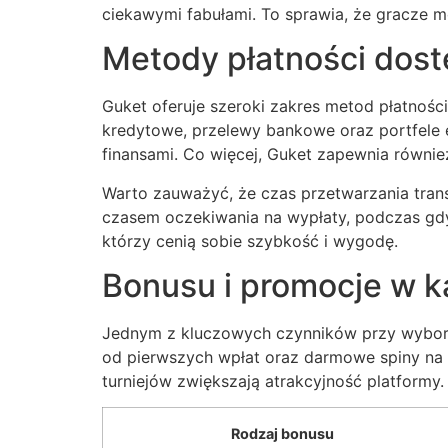
ciekawymi fabułami. To sprawia, że gracze 
Metody płatności dost
Guket oferuje szeroki zakres metod płatnośc
kredytowe, przelewy bankowe oraz portfele el
finansami. Co więcej, Guket zapewnia równie
Warto zauważyć, że czas przetwarzania trans
czasem oczekiwania na wypłaty, podczas gdy 
którzy cenią sobie szybkość i wygodę.
Bonusu i promocje w ka
Jednym z kluczowych czynników przy wyborze
od pierwszych wpłat oraz darmowe spiny na 
turniejów zwiększają atrakcyjność platformy.
Rodzaj bonusu