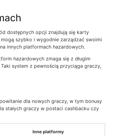
rmach
ód dostępnych opcji znajdują się karty
acze mogą szybko i wygodnie zarządzać swoimi
ą na innych platformach hazardowych.
latform hazardowych zmaga się z długim
 Taki system z pewnością przyciąga graczy,
 powitanie dla nowych graczy, w tym bonusy
a stałych graczy w postaci cashbacku czy
Inne platformy