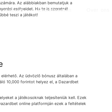
 számára. Az alábbiakban bemutatjuk a
erési esélyeidet. Ha te is szeretnél
ursussen
Evenementen
Over ons
bbé teszi a játékot!
e
 elérhető. Az üdvözlő bónusz általában a
áló 10,000 forintot helyez el, a Dazardbet
eket a játékosoknak teljesíteniük kell. Ezek
azardbet online platformján ezek a feltételek