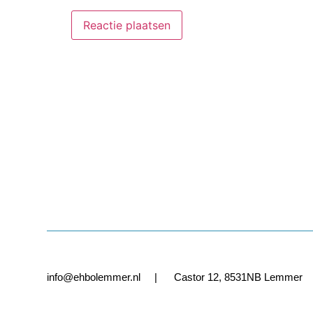
info@ehbolemmer.nl | Castor 12, 8531NB Lemmer