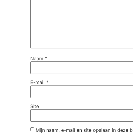
Naam
*
E-mail
*
Site
Mijn naam, e-mail en site opslaan in deze 