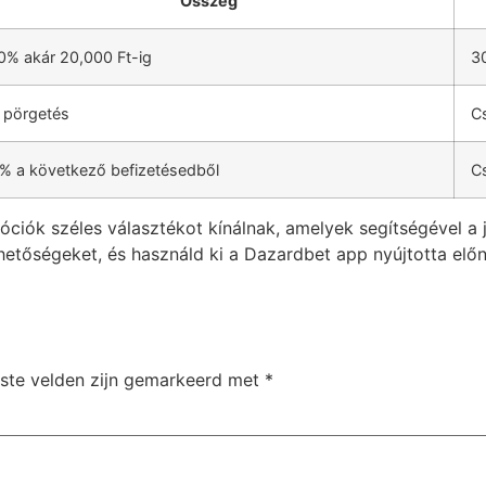
Összeg
0% akár 20,000 Ft-ig
3
 pörgetés
C
% a következő befizetésedből
C
ciók széles választékot kínálnak, amelyek segítségével a
hetőségeket, és használd ki a Dazardbet app nyújtotta elő
iste velden zijn gemarkeerd met
*