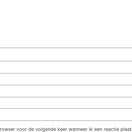
browser voor de volgende keer wanneer ik een reactie plaat