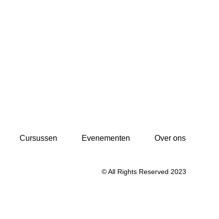
Cursussen
Evenementen
Over ons
© All Rights Reserved 2023