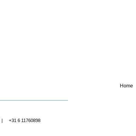
Home
 | +31 6 11760898