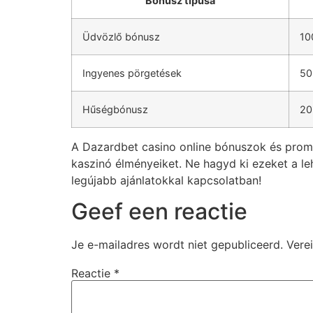
Bónusz típusa
Üdvözlő bónusz
10
Ingyenes pörgetések
50
Hűségbónusz
20
A Dazardbet casino online bónuszok és promó
kaszinó élményeiket. Ne hagyd ki ezeket a le
legújabb ajánlatokkal kapcsolatban!
Geef een reactie
Je e-mailadres wordt niet gepubliceerd.
Vere
Reactie
*