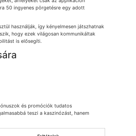
eket, amelyeket csak az applikáción
xtra 50 ingyenes pörgetésre egy adott
sztül használják, így kényelmesen játszhatnak
kszik, hogy ezek világosan kommunikáltak
tást is elősegíti.
sára
 bónuszok és promóciók tudatos
zgalmasabbá teszi a kaszinózást, hanem